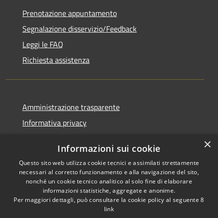
Prenotazione appuntamento
Segnalazione disservizio/Feedback
Leggi le FAQ
Richiesta assistenza
Amministrazione trasparente
Informativa privacy
Note legali
×
Informazioni sui cookie
Dichiarazione di accessibilità
Questo sito web utilizza cookie tecnici e assimilati strettamente
necessari al corretto funzionamento e alla navigazione del sito,
nonché un cookie tecnico analitico al solo fine di elaborare
informazioni statistiche, aggregate e anonime.
Per maggiori dettagli, può consultare la cookie policy al seguente
8
RSS
Copyright © 2026 • Comune di
link
Accessibilità
Agordo • Powered by