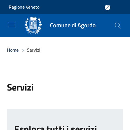
Salta al contenuto principale
Regione Veneto
Comune di Agordo
Home
>
Servizi
Servizi
Esplora tutti i servizi