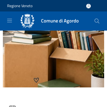
Salta al contenuto principale
Regione Veneto
Comune di Agordo