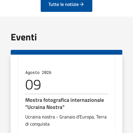
Tutte le notizie
Eventi
Agosto 2026
Agos
09
1
Mostra fotografica internazionale
Most
"Ucraina Nostra"
"Ucr
Ucraina nostra - Granaio d'Europa, Terra
Ucrai
di conquista
di co