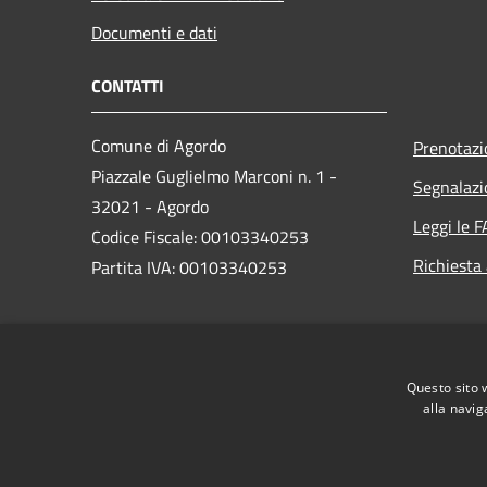
Documenti e dati
CONTATTI
Comune di Agordo
Prenotaz
Piazzale Guglielmo Marconi n. 1 -
Segnalazi
32021 - Agordo
Leggi le 
Codice Fiscale: 00103340253
Richiesta
Partita IVA: 00103340253
PEC:
comune.agordo.bl@pecveneto.it
Centralino Unico: 043762295 -
Questo sito 
043763949
alla navig