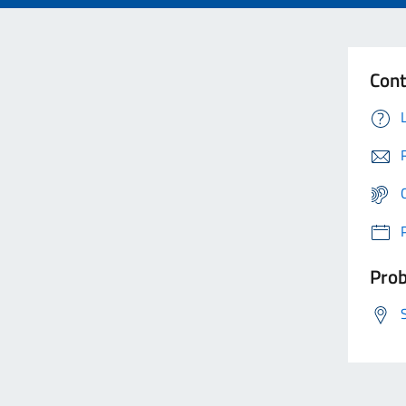
Cont
Prob