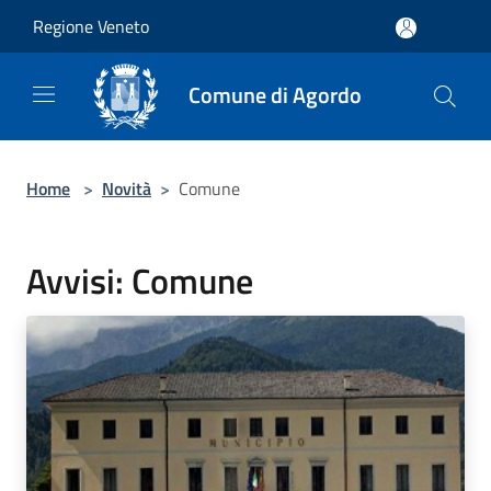
Salta al contenuto principale
Regione Veneto
Comune di Agordo
Home
>
Novità
>
Comune
Avvisi: Comune