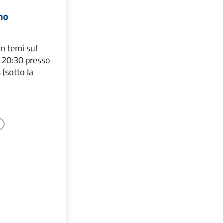
no
n temi sul
re 20:30 presso
 (sotto la
e