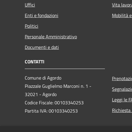
Uffici
Vita lavor
Enti e fondazioni
Mobilità e
Politici
Personale Amministrativo
Documenti e dati
CONTATTI
Comune di Agordo
Prenotaz
Piazzale Guglielmo Marconi n. 1 -
Segnalazi
32021 - Agordo
Leggi le 
Codice Fiscale: 00103340253
Richiesta
Partita IVA: 00103340253
PEC:
comune.agordo.bl@pecveneto.it