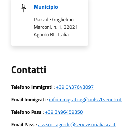
Municipio
Piazzale Guglielmo
Marconi, n. 1, 32021
Agordo BL, Italia
Utili
Contatti
Telefono Immigrati
:
+39 0437643097
Email Immigrati
:
infoimmigrati.ag@aulss1.veneto.it
Telefono Pass
:
+39 3496459350
Email Pass
:
ass.soc_agordo@servizisocialiasca.it