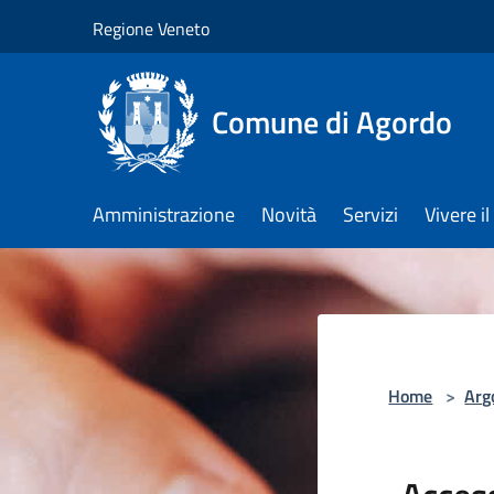
Salta al contenuto principale
Regione Veneto
Comune di Agordo
Amministrazione
Novità
Servizi
Vivere 
Home
>
Arg