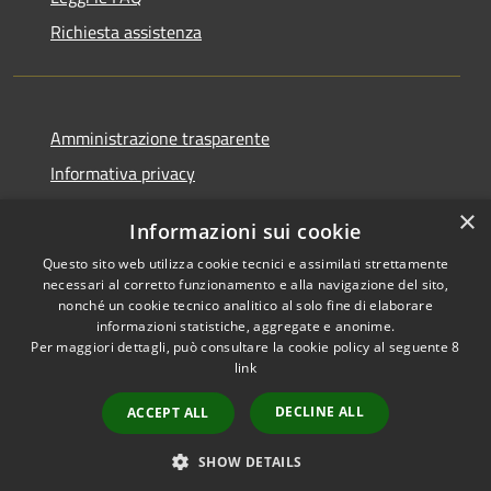
Richiesta assistenza
Amministrazione trasparente
Informativa privacy
Note legali
×
Informazioni sui cookie
Dichiarazione di accessibilità
Questo sito web utilizza cookie tecnici e assimilati strettamente
necessari al corretto funzionamento e alla navigazione del sito,
nonché un cookie tecnico analitico al solo fine di elaborare
informazioni statistiche, aggregate e anonime.
Per maggiori dettagli, può consultare la cookie policy al seguente
8
RSS
Copyright © 2026 • Comune di
link
Accessibilità
Agordo • Powered by
Privacy
Municipium
Accesso
•
DECLINE ALL
ACCEPT ALL
Cookie
redazione
Mappa del sito
SHOW DETAILS