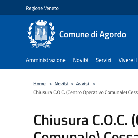
Salta al contenuto principale
Regione Veneto
Comune di Agordo
Amministrazione
Novità
Servizi
Vivere 
Home
>
Novità
>
Avvisi
>
Chiusura C.O.C. (Centro Operativo Comunale) Cessaz
Chiusura C.O.C. 
Comunale) Cessa