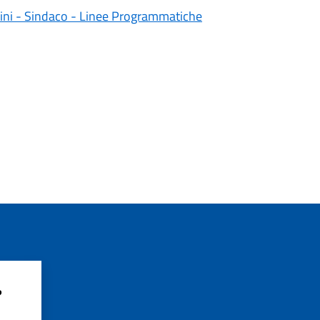
utini - Sindaco - Linee Programmatiche
?