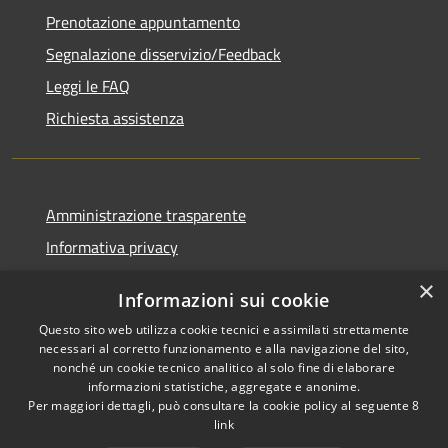
Prenotazione appuntamento
Segnalazione disservizio/Feedback
Leggi le FAQ
Richiesta assistenza
Amministrazione trasparente
Informativa privacy
Note legali
×
Informazioni sui cookie
Dichiarazione di accessibilità
Questo sito web utilizza cookie tecnici e assimilati strettamente
necessari al corretto funzionamento e alla navigazione del sito,
nonché un cookie tecnico analitico al solo fine di elaborare
informazioni statistiche, aggregate e anonime.
Per maggiori dettagli, può consultare la cookie policy al seguente
8
RSS
Copyright © 2026 • Comune di
link
Accessibilità
Agordo • Powered by