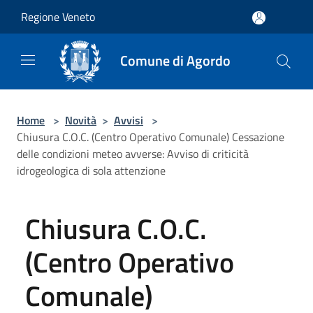
Salta al contenuto principale
Regione Veneto
Comune di Agordo
Home
>
Novità
>
Avvisi
>
Chiusura C.O.C. (Centro Operativo Comunale) Cessazione
delle condizioni meteo avverse: Avviso di criticità
idrogeologica di sola attenzione
Chiusura C.O.C.
(Centro Operativo
Comunale)