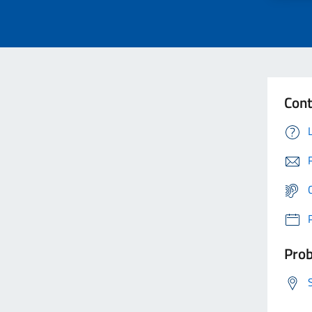
Cont
Prob