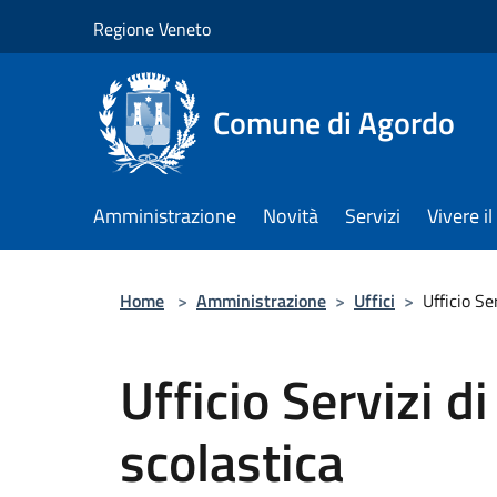
Salta al contenuto principale
Regione Veneto
Comune di Agordo
Amministrazione
Novità
Servizi
Vivere 
Home
>
Amministrazione
>
Uffici
>
Ufficio Se
Ufficio Servizi d
scolastica