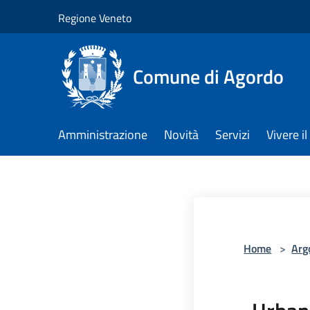
Salta al contenuto principale
Regione Veneto
Comune di Agordo
Amministrazione
Novità
Servizi
Vivere 
Home
>
Arg