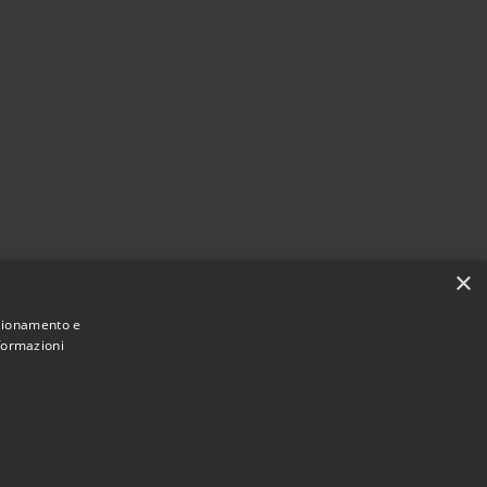
×
nzionamento e
nformazioni
Municipium
Accesso redazione
di Agordo • Powered by
•