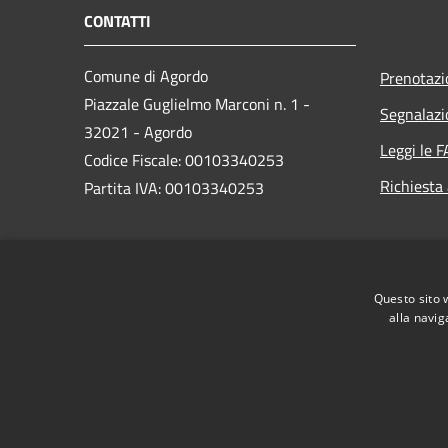
CONTATTI
Comune di Agordo
Prenotaz
Piazzale Guglielmo Marconi n. 1 -
Segnalazi
32021 - Agordo
Leggi le 
Codice Fiscale: 00103340253
Richiesta
Partita IVA: 00103340253
PEC:
comune.agordo.bl@pecveneto.it
Centralino Unico: 043762295 -
Questo sito 
043763949
alla navig
RSS
Accessibilità
Privacy
Cookie
Mappa de