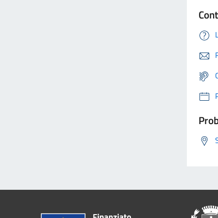
Cont
Prob