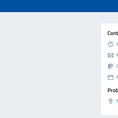
Cont
Prob