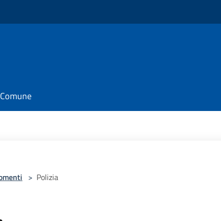
il Comune
omenti
>
Polizia