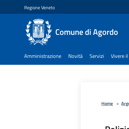
Salta al contenuto principale
Regione Veneto
Comune di Agordo
Amministrazione
Novità
Servizi
Vivere 
Home
>
Arg