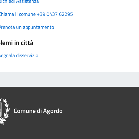
Richiedi Assistenza
Chiama il comune +39 0437 62295
Prenota un appuntamento
lemi in città
Segnala disservizio
Comune di Agordo