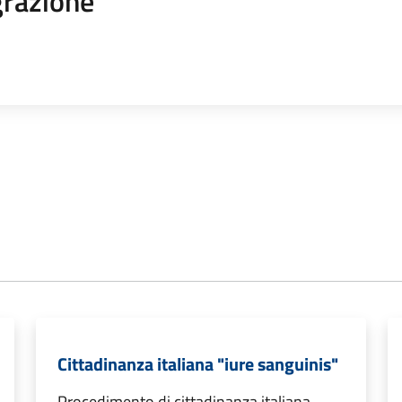
razione
Cittadinanza italiana "iure sanguinis"
Procedimento di cittadinanza italiana