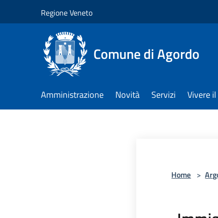
Salta al contenuto principale
Regione Veneto
Comune di Agordo
Amministrazione
Novità
Servizi
Vivere 
Home
>
Arg