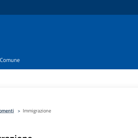
il Comune
omenti
>
Immigrazione