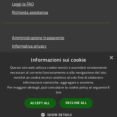
Leggi le FAQ
Richiesta assistenza
Amministrazione trasparente
Informativa privacy
Note legali
×
Informazioni sui cookie
Dichiarazione di accessibilità
Questo sito web utilizza cookie tecnici e assimilati strettamente
necessari al corretto funzionamento e alla navigazione del sito,
nonché un cookie tecnico analitico al solo fine di elaborare
informazioni statistiche, aggregate e anonime.
Per maggiori dettagli, può consultare la cookie policy al seguente
8
RSS
Copyright © 2026 • Comune di
link
Accessibilità
Agordo • Powered by
Privacy
Municipium
Accesso
•
DECLINE ALL
ACCEPT ALL
Cookie
redazione
Mappa del sito
SHOW DETAILS