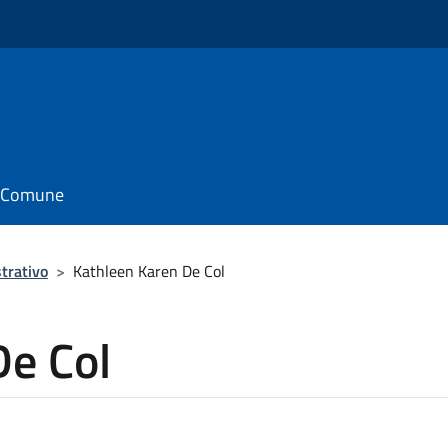
il Comune
trativo
>
Kathleen Karen De Col
De Col