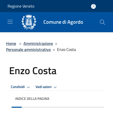
Salta al contenuto principale
Regione Veneto
Comune di Agordo
Home
>
Amministrazione
>
Personale amministrativo
>
Enzo Costa
Enzo Costa
Condividi
Vedi azioni
INDICE DELLA PAGINA