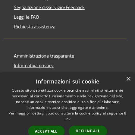
Segnalazione disservizio/Feedback
Leggi le FAQ
Richiesta assistenza
Amministrazione trasparente
Informativa privacy
Note legali
×
Informazioni sui cookie
Dichiarazione di accessibilità
Questo sito web utilizza cookie tecnici e assimilati strettamente
necessari al corretto funzionamento e alla navigazione del sito,
nonché un cookie tecnico analitico al solo fine di elaborare
informazioni statistiche, aggregate e anonime.
Per maggiori dettagli, può consultare la cookie policy al seguente
8
RSS
Copyright © 2026 • Comune di
link
Accessibilità
Agordo • Powered by
Privacy
Municipium
Accesso
•
DECLINE ALL
ACCEPT ALL