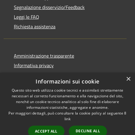
Segnalazione disservizio/Feedback
Leggi le FAQ
Richiesta assistenza
Amministrazione trasparente
Informativa privacy
Note legali
×
Informazioni sui cookie
Dichiarazione di accessibilità
Questo sito web utilizza cookie tecnici e assimilati strettamente
necessari al corretto funzionamento e alla navigazione del sito,
nonché un cookie tecnico analitico al solo fine di elaborare
informazioni statistiche, aggregate e anonime.
Per maggiori dettagli, può consultare la cookie policy al seguente
8
RSS
Copyright © 2026 • Comune di
link
Accessibilità
Agordo • Powered by
Privacy
Municipium
Accesso
•
DECLINE ALL
ACCEPT ALL