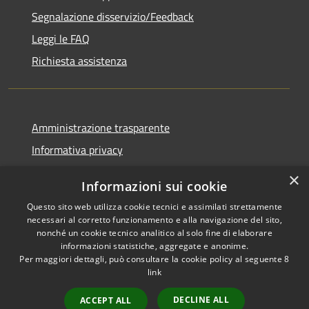
Segnalazione disservizio/Feedback
Leggi le FAQ
Richiesta assistenza
Amministrazione trasparente
Informativa privacy
Note legali
×
Informazioni sui cookie
Dichiarazione di accessibilità
Questo sito web utilizza cookie tecnici e assimilati strettamente
necessari al corretto funzionamento e alla navigazione del sito,
nonché un cookie tecnico analitico al solo fine di elaborare
informazioni statistiche, aggregate e anonime.
Per maggiori dettagli, può consultare la cookie policy al seguente
8
RSS
Copyright © 2026 • Comune di
link
Accessibilità
Agordo • Powered by
Privacy
Municipium
Accesso
•
DECLINE ALL
ACCEPT ALL