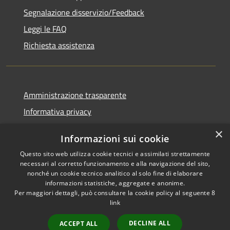
Segnalazione disservizio/Feedback
Leggi le FAQ
Richiesta assistenza
Amministrazione trasparente
Informativa privacy
Note legali
×
Informazioni sui cookie
Dichiarazione di accessibilità
Questo sito web utilizza cookie tecnici e assimilati strettamente
necessari al corretto funzionamento e alla navigazione del sito,
nonché un cookie tecnico analitico al solo fine di elaborare
informazioni statistiche, aggregate e anonime.
Per maggiori dettagli, può consultare la cookie policy al seguente
8
RSS
Copyright © 2026 • Comune di
link
Accessibilità
Agordo • Powered by
Privacy
Municipium
Accesso
•
DECLINE ALL
ACCEPT ALL