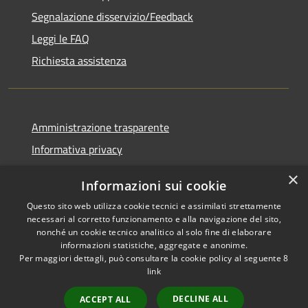
Segnalazione disservizio/Feedback
Leggi le FAQ
Richiesta assistenza
Amministrazione trasparente
Informativa privacy
Note legali
×
Informazioni sui cookie
Dichiarazione di accessibilità
Questo sito web utilizza cookie tecnici e assimilati strettamente
necessari al corretto funzionamento e alla navigazione del sito,
nonché un cookie tecnico analitico al solo fine di elaborare
informazioni statistiche, aggregate e anonime.
Per maggiori dettagli, può consultare la cookie policy al seguente
8
RSS
Copyright © 2026 • Comune di
link
Accessibilità
Agordo • Powered by
Privacy
Municipium
Accesso
•
DECLINE ALL
ACCEPT ALL