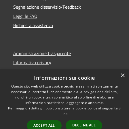
Segnalazione disservizio/Feedback
Leggi le FAQ
Richiesta assistenza
Amministrazione trasparente
Informativa privacy
Note legali
×
Informazioni sui cookie
Dichiarazione di accessibilità
Questo sito web utilizza cookie tecnici e assimilati strettamente
necessari al corretto funzionamento e alla navigazione del sito,
nonché un cookie tecnico analitico al solo fine di elaborare
informazioni statistiche, aggregate e anonime.
Per maggiori dettagli, può consultare la cookie policy al seguente
8
RSS
Copyright © 2026 • Comune di
link
Accessibilità
Agordo • Powered by
Privacy
Municipium
Accesso
•
DECLINE ALL
ACCEPT ALL