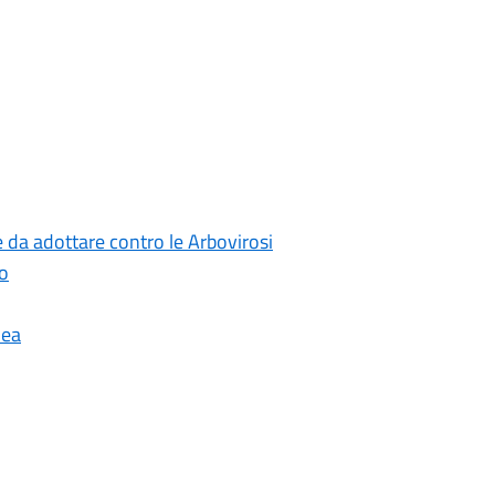
e da adottare contro le Arbovirosi
do
nea