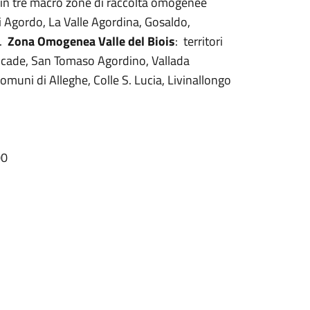
e in tre macro zone di raccolta omogenee
di Agordo, La Valle Agordina, Gosaldo,
o.
Zona Omogenea Valle del Biois
: territori
lcade, San Tomaso Agordino, Vallada
i comuni di Alleghe, Colle S. Lucia, Livinallongo
,00
0