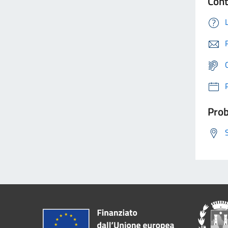
Cont
Prob