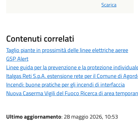
Scarica
Contenuti correlati
Taglio piante in prossimità delle linee elettriche aeree
GSP Alert
Linee guida per la prevenzione e la protezione individual
Italgas Reti S.p.A. estensione rete per il Comune di Agor
Incendi: buone pratiche per gli incendi di interfaccia
Nuova Caserma Vigili del Fuoco Ricerca di area tempora
Ultimo aggiornamento
: 28 maggio 2026, 10:53