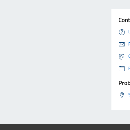
Cont
Prob