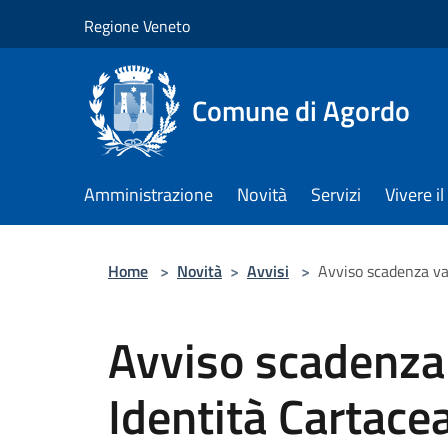
Salta al contenuto principale
Regione Veneto
Comune di Agordo
Amministrazione
Novità
Servizi
Vivere 
Home
>
Novità
>
Avvisi
>
Avviso scadenza val
Avviso scadenza 
Identità Cartace