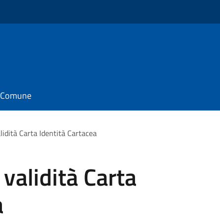
il Comune
idità Carta Identità Cartacea
validità Carta
a