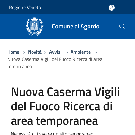
Salta al contenuto principale
Regione Veneto
Comune di Agordo
Home
>
Novità
>
Avvisi
>
Ambiente
>
Nuova Caserma Vigili del Fuoco Ricerca di area
temporanea
Nuova Caserma Vigili
del Fuoco Ricerca di
area temporanea
Necessità di trovare un sito temporaneo