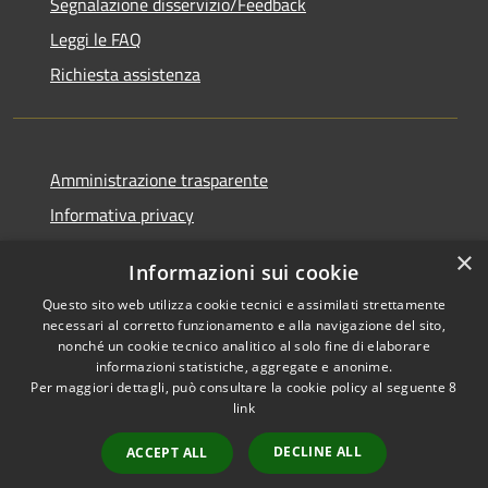
Segnalazione disservizio/Feedback
Leggi le FAQ
Richiesta assistenza
Amministrazione trasparente
Informativa privacy
Note legali
×
Informazioni sui cookie
Dichiarazione di accessibilità
Questo sito web utilizza cookie tecnici e assimilati strettamente
necessari al corretto funzionamento e alla navigazione del sito,
nonché un cookie tecnico analitico al solo fine di elaborare
informazioni statistiche, aggregate e anonime.
Per maggiori dettagli, può consultare la cookie policy al seguente
8
RSS
Copyright © 2026 • Comune di
link
Accessibilità
Agordo • Powered by
Privacy
Municipium
Accesso
•
DECLINE ALL
ACCEPT ALL
Cookie
redazione