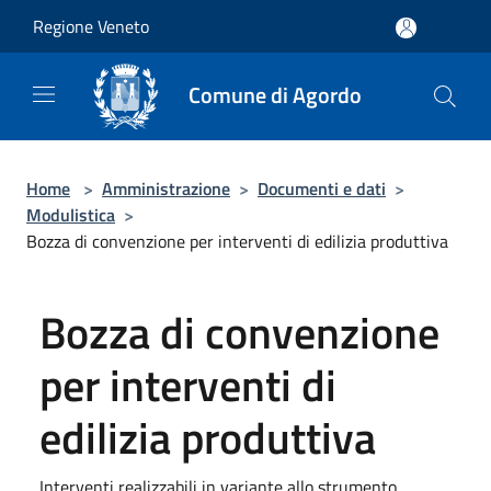
Salta al contenuto principale
Regione Veneto
Comune di Agordo
Home
>
Amministrazione
>
Documenti e dati
>
Modulistica
>
Bozza di convenzione per interventi di edilizia produttiva
Bozza di convenzione
per interventi di
edilizia produttiva
Interventi realizzabili in variante allo strumento