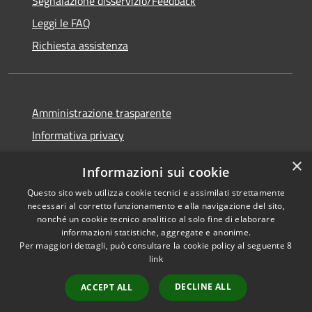
Segnalazione disservizio/Feedback
Leggi le FAQ
Richiesta assistenza
Amministrazione trasparente
Informativa privacy
Note legali
×
Informazioni sui cookie
Dichiarazione di accessibilità
Questo sito web utilizza cookie tecnici e assimilati strettamente
necessari al corretto funzionamento e alla navigazione del sito,
nonché un cookie tecnico analitico al solo fine di elaborare
informazioni statistiche, aggregate e anonime.
Per maggiori dettagli, può consultare la cookie policy al seguente
8
RSS
Copyright © 2026 • Comune di
link
Accessibilità
Agordo • Powered by
Privacy
Municipium
Accesso
•
DECLINE ALL
ACCEPT ALL
Cookie
redazione