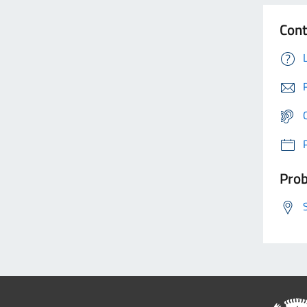
Cont
Prob