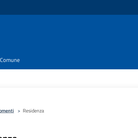
il Comune
omenti
>
Residenza