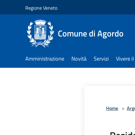
Salta al contenuto principale
Regione Veneto
Comune di Agordo
Amministrazione
Novità
Servizi
Vivere 
Home
>
Arg